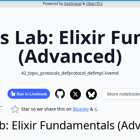
Powered by
AppSignal
&
Oban Pro
s Lab: Elixir F
(Advanced)
42_topic_protocols_defprotocol_defimpl.livemd
More notebook
..
Star so we share this on
Bluesky
&
X
.
: Elixir Fundamentals (Ad