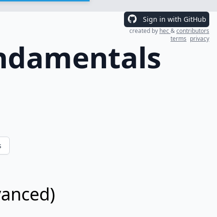
Sign in with GitHub
created by
hec
&
contributors
terms
privacy
undamentals
s
vanced)