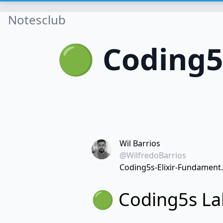
Notesclub
🟢 Coding5
Wil Barrios
@WilfredoBarrios
Coding5s-Elixir-Fundament.
🟢 Coding5s Lab