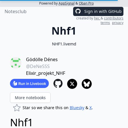
Powered by
AppSignal
&
Oban Pro
Notesclub
Sign in with GitHub
created by
hec
&
contributors
terms
privacy
Nhf1
NHF1.livemd
Gödölle Dénes
@DeNeSSS
Elixir_projekt_NHF
More notebooks
Star so we share this on
Bluesky
&
X
.
Nhf1