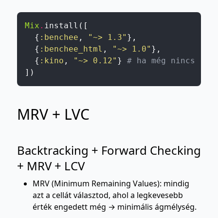
Mix
.
install
(
[
{
:benchee
,
"~> 1.3"
}
,
{
:benchee_html
,
"~> 1.0"
}
,
{
:kino
,
"~> 0.12"
}
# ha még nincs
]
)
MRV + LVC
Backtracking + Forward Checking
+ MRV + LCV
MRV (Minimum Remaining Values): mindig
azt a cellát választod, ahol a legkevesebb
érték engedett még → minimális ágmélység.