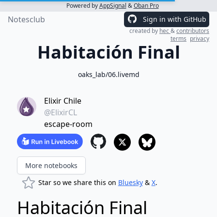
Powered by
AppSignal
&
Oban Pro
Notesclub
Sign in with GitHub
created by
hec
&
contributors
terms
privacy
Habitación Final
oaks_lab/06.livemd
Elixir Chile
@ElixirCL
escape-room
More notebooks
Star so we share this on
Bluesky
&
X
.
Habitación Final